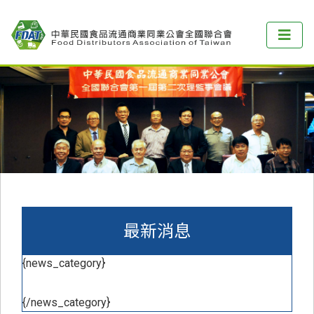
最新消息
{news_category}
{/news_category}