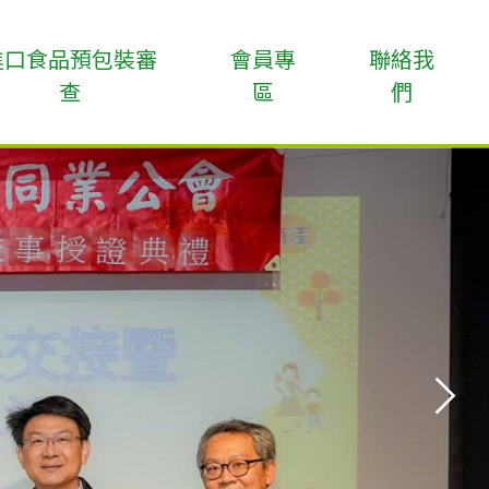
進口食品預包裝審
會員專
聯絡我
查
區
們