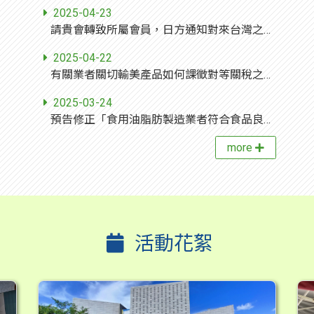
2025-04-23
請貴會轉致所屬會員，日方通知對來台灣之「花生及其加工製品」等10類產品，列為命令檢查對象，實施時間為2025年4月1日至2026年3月31日止，詳如說明，請查照。
2025-04-22
有關業者關切輸美產品如何課徵對等關稅之相關資料，詳如說明，請查照。
2025-03-24
預告修正「食用油脂肪製造業者符合食品良好衛生規範準則之指引」草案，轉知所屬逕至本部食品藥物管理署網站（http://www.fda.gov.tw)公告資訊之本署公告網頁查詢，草案評論期至114年5月12日，請查照。
more
活動花絮