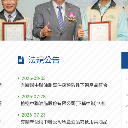
法規公告
2026-08-03
為協助廠商因應美國關稅政策及國際情勢變動，本署運用韌性預算，擬具「開拓海外多元市場」方案，協助廠商洽邀買主來臺洽談及採購，請協助轉知業者多加利用，請查照。
有關因中聯油脂事件採預防性下架產品符合重新上架條件之作業，請貴局依說明段受理業者申請並辦理審查，請查照。
2026-07-28
為因應國際情勢變化對我國產業之影響，經濟部辦理「115年度補助企業布建海外通路計畫」，協助企業布建海外通路，相關資訊請至計畫網站查詢。
檢送中聯油脂股份有限公司(下稱中聯)19批可重新上架之油品批號，由福懋、福壽及泰山提供對應之製成產品品項、批號或有效日期之清單計3份，詳如附件，請查照。
2026-07-23
為維護系統資安及運作安全，即日起調整「食品追溯追蹤管理資訊系統」對外連線網站之存取設定，不開放境外來源連線，敬請協助轉知所屬會員。
有關未使用中聯公司所產油品或使用其油品製成之衍生產品，詳說明，請查照。