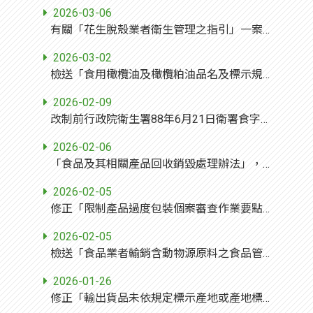
2026-03-06
有關「花生脫殼業者衛生管理之指引」一案，請轉知所屬至本部食品藥物管理署網站自行下載。
2026-03-02
檢送「食用橄欖油及橄欖粕油品名及標示規定」草案初稿1份，敬請轉知所屬單位或會員，如有 增修建議，請貴單位彙整後於115年3月4日前函覆， 請查照。
2026-02-09
改制前行政院衛生署88年6月21日衛署食字第88036170號公告之「健康食品衛生標準」，自即日停止適用，請查照(並轉知所屬)。
2026-02-06
「食品及其相關產品回收銷毀處理辦法」，業經本部於中華民國115年2月3日以衛授食字第1141302254號令修正發布，請查照並轉知所屬。
2026-02-05
修正「限制產品過度包裝個案審查作業要點」第一點及第三點附件，並自即日生效，請查照。
2026-02-05
檢送「食品業者輸銷含動物源原料之食品管理作業指引」1份，請查照並轉知所屬。
2026-01-26
修正「輸出貨品未依規定標示產地或產地標示不實處分原則」，並自即日生效。