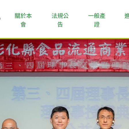
關於本
法規公
一般產
會
告
證