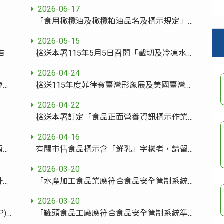
2026-06-17
「食用橄欖油及橄欖粕油品名及標示規定」訂定草案，業經本部於中華民國115年6月12日以衛授食字第1151300507號公告預告，請查照(並轉知所屬)。
2026-05-15
告
檢送本署115年5月5日召開「截切及冷凍水果碳足跡產品類別規則」草案一版研商會議紀錄1份，請查照。
2026-04-24
桃園市食品流通商業同業公會籌備會徵求會員入會公告
檢送115年度菲律賓臺灣形象展及美國臺灣形象展規劃資料(如附件)，敬邀貴單位踴躍報名參展。
2026-04-22
檢送本署訂定「食品正面營養資訊標示作業指引」修正草案1份，請查照並轉知所屬，如有增修建議，請貴單位彙整後於115年5月1日前函復，請查照。
2026-04-16
檢送「列管關注化學物質及其運作管理事項」公告事項第一項附表一、附表二、第二項附表四修正草案公告影本，並附修正草案總說明及修正草案對照表，請查照。
有關市售食品標示含「鮮乳」字樣者，請留意所使用之品名、內容物等標示之一致性，詳如說明，請查照並轉知所屬。
2026-03-20
本會為推行商業道德及商場禮貌運動，提升商業信譽與服務品質，特舉辦「優良商號」、「服務優良從業人員」、「績優會務工作人員」及「服務優良秘書長(總幹事)」選拔。請依選拔辦法踴躍舉薦，本會將於本(115)年10月21日(星期三)「慶祝第80屆商人節暨表揚大會」公開表揚，請查照。
「水產加工食品業應符合食品安全管制系統準則之規定」，業經本部於中華民國115年3月17日以衛授食字第1151300241號公告修正發布，請查照並轉知所屬。
2026-03-20
「包裝食品正面營養資訊標示作業指引(FoP)」修正草案及「包裝食品宣稱嬰幼兒食品標示規定」草案說明會。
「罐頭食品工廠應符合食品安全管制系統準則之規定」，業經本部於中華民國115年3月17日以衛授食字第1151300205號公告修正發布，名稱並修正為「熱殺菌密閉容器包裝低酸性食品及酸化食品工廠應符合食品安全管制系統準則之規定」，並自即日生效，請查照並轉知所屬。