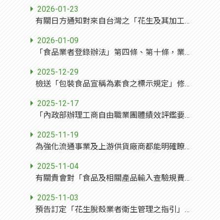
2026-01-23
有關日方通知對來自台灣之「花生及其加工製品」解除命令檢查事，請貴會轉致所屬會員，請查照。
2026-01-09
「食品業者登錄辦法」第四條、第十條，業經本部於中華民國115年1月5日以衛授食字第1141302822號令修正發布，請查照(並轉知所屬)。
2025-12-29
檢送「包裝食品宣稱為素食之標示規定」修正草案對照表初稿1份，敬請轉知所屬會員，如有意見，請貴單位彙整後於發文日起1週內函復，逾期視為無意見，請查照。
2025-12-17
「內政部辦理工商自由職業團體績效評鑑要點」、「全國性社會及職業團體優良工作人員選拔要求」第四點，業經本部於114年12月11日以台內團字第11402886321號函修正，並自即日生效，請查照轉知。
2025-11-19
為強化流通事業及上游供貨廠商都能明確瞭解公平交易法相關規範，本會訂有「公平交易委員會對於流通事業之規範說明」，並於本會網站「便民服務」欄位新增「流通事業」專區，臚列流通事業涉及公平交易之行為類型，請轉知所屬同仁及會員注意公平交易法相關規定，以免觸法。
2025-11-04
有關貴會對「食品及相關產品輸入查驗規費收費標準」預告草案之建議，復如說明，請查照。
2025-11-03
預告訂定「花生脫殼業者衛生管理之指引」草案，請轉知所屬會員逕至本部食品藥物管理署網站(http://www.fda.gov.tw)公告資訊之本署公告網頁查詢，草案評論期至114年12月29日，請查照。