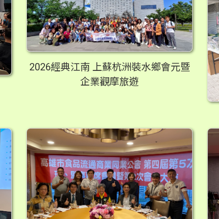
2026經典江南 上蘇杭洲裝水鄉會元暨
企業觀摩旅遊