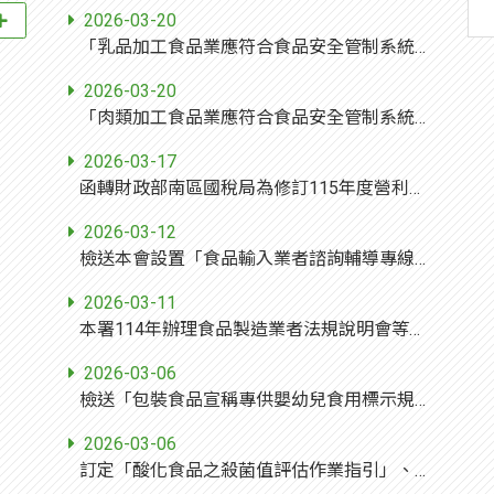
2026-03-20
「乳品加工食品業應符合食品安全管制系統準則之規定」，業經本部於中華民國115年3月17日以衛授食字第1151300134號公告修正發布，並自即日生效，請查照並轉知所屬。
2026-03-20
「肉類加工食品業應符合食品安全管制系統準則之規定」，業經本部於中華民國115年3月17日以衛授食字第1151300100號公告修正發布，請查照並轉知所屬。
2026-03-17
函轉財政部南區國稅局為修訂115年度營利事業各業所得額暨同業利潤標準，檢附意見調查表格式2紙(如附件)，請貴會暨所屬會員詳實查填，並請於115年4月24日(五)前以電子檔方式彙覆本會，俾利作業，敬請 查照。
2026-03-12
檢送本會設置「食品輸入業者諮詢輔導專線」資訊，提供食品輸入業者相關法規諮詢服務，惠請轉知所屬會員，請查照。
2026-03-11
本署114年辦理食品製造業者法規說明會等相關資料，已置於本署官網(路徑：首頁>業務專區>食品>食品製造業>10衛生法規說明會相關資料)，請協助轉知食品製造業者可上網瀏覽使用，請查照。
2026-03-06
檢送「包裝食品宣稱專供嬰幼兒食用標示規定」草案初稿1份(如附件)，敬請轉知所屬單位或會員，如有增修建議，請 貴單位彙整後於115年3月9日前函復，請查照。
2026-03-06
訂定「酸化食品之殺菌值評估作業指引」、「酸化食品之連續式熱交換殺菌機殺菌功能確效指引」、「酸化食品之調酸作業指引」共3份，請逕至本部食品藥物管理署網站自行下載；另同步廢止109年5月21日衛授食字第1091301176號函訂定之「酸化罐頭食品製造業者自主衛生管理指引」，請查照並轉知所屬。