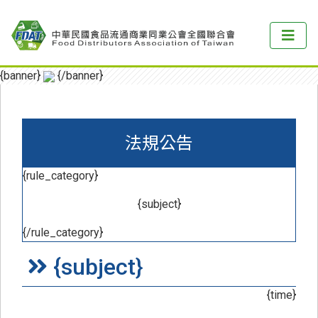
{banner}
{/banner}
法規公告
{rule_category}
{subject}
{/rule_category}
{subject}
{time}