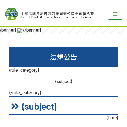
{banner}
{/banner}
法規公告
{rule_category}
{subject}
{/rule_category}
{subject}
{time}