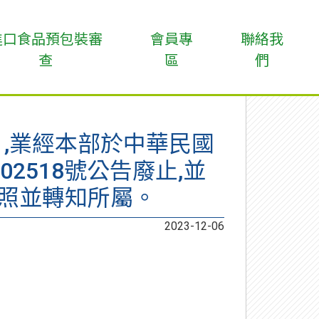
進口食品預包裝審
會員專
聯絡我
查
區
們
,業經本部於中華民國
02518號公告廢止,並
查照並轉知所屬。
2023-12-06