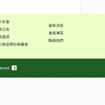
於本會
最新消息
規公告
會員專區
般產證
聯絡我們
口食品預包裝審查
rved.