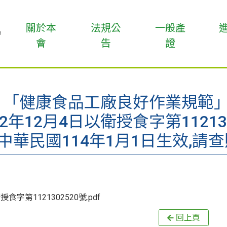
關於本
法規公
一般產
會
告
證
「健康食品工廠良好作業規範」
12年12月4日以衛授食字第11213
中華民國114年1月1日生效,請
授食字第1121302520號.pdf
回上頁